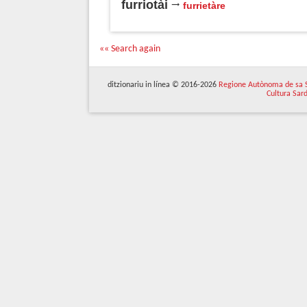
furriotài
furrietàre
«« Search again
ditzionariu in línea © 2016-2026
Regione Autònoma de sa 
Cultura Sar