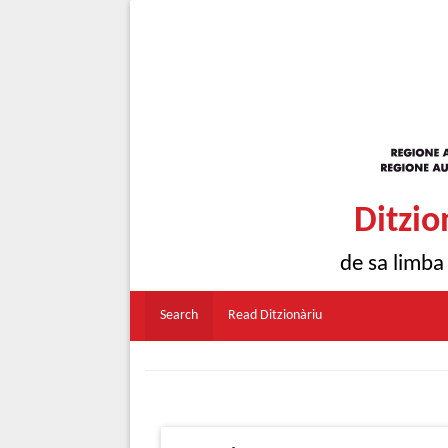
Ditzio
de sa limba
Search
Read Ditzionàriu