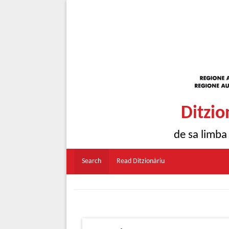
Ditzio
de sa limba
Search
Read Ditzionàriu