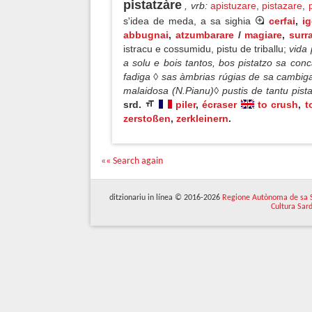
pistatzàre
, vrb
:
apistuzare
,
pistazare
,
s'idea de meda, a sa sighia
cerfai
,
i
abbugnai
,
atzumbarare
/
magiare
,
surra
istracu e cossumidu, pistu de triballu;
vida 
a solu e bois tantos, bos pistatzo sa con
fadiga ◊ sas àmbrias rúgias de sa cambiga
malaidosa (N.Pianu)◊ pustis de tantu pis
srd.
piler
,
écraser
to crush
,
t
zerstoßen
,
zerkleinern
.
«« Search again
ditzionariu in línea © 2016-2026
Regione Autònoma de sa 
Cultura Sar