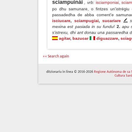
sciampuinài
, vrb
:
isciamponiai
,
sciam
po dhu samunare, o fintzes un'istrégiu
passadedha de abba coment'e samun
isciucare
,
sciampugiai
,
sucariare
mexina est pasiada in su fundu!
2.
apu s
s'istrexu, dhi ant donau una passaredha
agitar
,
bazucar
diguazzare
,
sciag
«« Search again
ditzionariu in línea © 2016-2026
Regione Autònoma de sa 
Cultura Sar