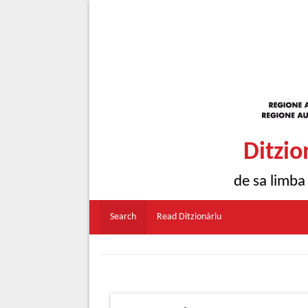
Ditzio
de sa limba
Search
Read Ditzionàriu