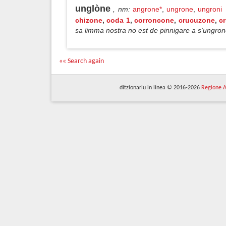
unglòne
, nm
:
angrone*
,
ungrone
,
ungroni
chizone
,
coda 1
,
corroncone
,
crucuzone
,
c
sa limma nostra no est de pinnigare a s'ungro
«« Search again
ditzionariu in línea © 2016-2026
Regione A