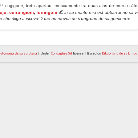
cugigone, tretu apartau, mescamente tra duas alas de muru o àte
ruju
,
currungioni
,
furringoni
in sa mente mia est abbarranno sa vis
ne che àliga a iscova! ◊ tue no moves de s’ungrone de sa geminera!
utònoma de sa Sardigna
| Under
Condaghes Srl
license | Based on
Ditzionàriu de sa Limba