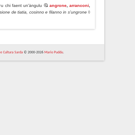
ru chi faent un'àngulu
angrone
,
arranconi
,
ione de tiatia, cosinno e filanno in s'ungrone ◊
 e Cultura Sarda
© 2000-2026
Mario Puddu
.