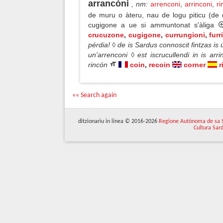
arrancòni
, nm
:
arrenconi
,
arrinconi
,
ri
de muru o àteru, nau de logu piticu (de 
cugigone a ue si ammuntonat s'àliga
crucuzone
,
cugigone
,
currungioni
,
furr
pérdia! ◊ de is Sardus connoscit fintzas is
un'arrenconi ◊ est iscrucullendi in is ar
rincón
coin
,
recoin
corner
r
«« Search again
ditzionariu in línea © 2016-2026
Regione Autònoma de sa 
Cultura Sar