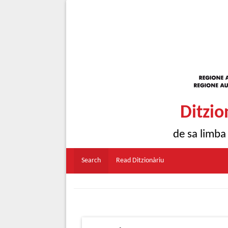
Ditzio
de sa limba
Search
Read Ditzionàriu