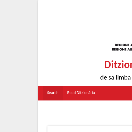
Ditzio
de sa limba
Search
Read Ditzionàriu