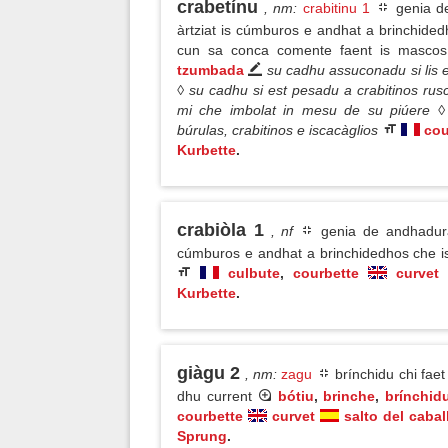
crabetínu
, nm
:
crabitinu 1
genia de
àrtziat is cúmburos e andhat a brinchidedh
cun sa conca comente faent is masco
tzumbada
su cadhu assuconadu si lis e
◊ su cadhu si est pesadu a crabitinos r
mi che imbolat in mesu de su piúere ◊ mi
búrulas, crabitinos e iscacàglios
cou
Kurbette
.
crabiòla 1
, nf
genia de andhadura
cúmburos e andhat a brinchidedhos che is 
culbute
,
courbette
curvet
Kurbette
.
giàgu 2
, nm
:
zagu
brínchidu chi fae
dhu current
bótiu
,
brinche
,
brínchid
courbette
curvet
salto del cabal
Sprung
.