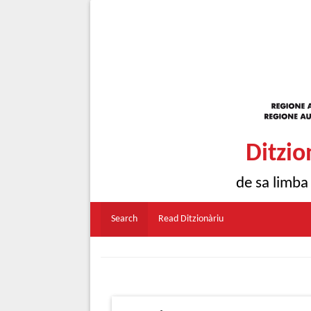
Ditzio
de sa limba
Search
Read Ditzionàriu