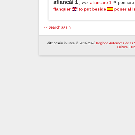
afiancài 1
, vrb
:
afiancare 1
pònnere 
flanquer
to put beside
poner al 
«« Search again
ditzionariu in línea © 2016-2026
Regione Autònoma de sa 
Cultura Sar