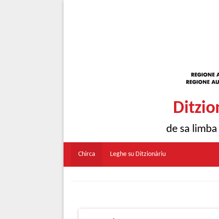
Ditzio
de sa limba
Chirca
Leghe su Ditzionàriu