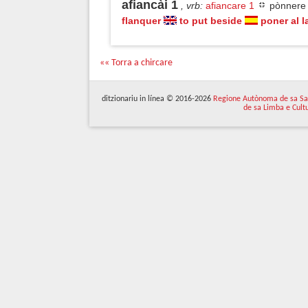
afiancài 1
, vrb
:
afiancare 1
pònnere 
flanquer
to put beside
poner al 
«« Torra a chircare
ditzionariu in línea © 2016-2026
Regione Autònoma de sa Sa
de sa Limba e Cult