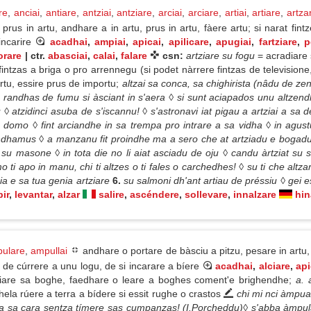
re
,
anciai
,
antiare
,
antziai
,
antziare
,
arciai
,
arciare
,
artiai
,
artiare
,
artza
rus in artu, andhare a in artu, prus in artu, fàere artu; si narat fin
incarire
acadhai
,
ampiai
,
apicai
,
apilicare
,
apugiai
,
fartziare
,
p
orare
| ctr.
abasciai
,
calai
,
falare
csn:
artziare su fogu
= acradiare 
, fintzas a briga o pro arrennegu (si podet nàrrere fintzas de televisio
rtu, essire prus de importu;
altzai sa conca, sa chighirista (nâdu de ze
randhas de fumu si àsciant in s'aera ◊ si sunt aciapados unu altzend
 ◊ atzidinci asuba de s'iscannu! ◊ s'astronavi iat pigau a artziai a s
 domo ◊ fint arciandhe in sa trempa pro intrare a sa vidha ◊ in agus
 andhamus ◊ a manzanu fit proindhe ma a sero che at artziadu e bogad
su masone ◊ in tota die no li aiat asciadu de oju ◊ candu àrtziat su so
omo ti apo in manu, chi ti altzes o ti fales o carchedhes! ◊ su ti che al
a e sa tua genia artziare
6.
su salmoni dh'ant artiau de préssiu ◊ gei e
ir
,
levantar
,
alzar
salire
,
ascéndere
,
sollevare
,
innalzare
hin
ulare
,
ampullai
andhare o portare de bàsciu a pitzu, pesare in artu, 
 de cúrrere a unu logu, de si incarare a bíere
acadhai
,
alciare
,
api
ziare sa boghe, faedhare o leare a boghes coment'e brighendhe;
a. 
ela rúere a terra a bídere si essit rughe o crastos
chi mi nci àmpu
pula sa cara sentza tímere sas cumpanzas! (I.Porcheddu)◊ s'abba àmp