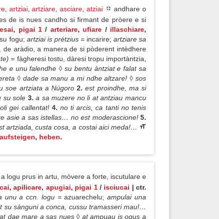
re
,
artziai
,
artziare
,
asciare
,
atziai
andhare o
tzes de is nues candho si firmant de pròere e si
esai
,
pigai 1
/
arteriare
,
ufiare
/
illaschiare
,
su fogu;
artziai is prétzius
= incarire;
artziare sa
ne, de aràdio, a manera de si pòderent intèdhere
nte)
= fàgheresi tostu, dàresi tropu importàntzia,
he e unu falendhe ◊ su bentu àntziat e falat sa
a dereta ◊ dade sa manu a mi ndhe altzare! ◊ sos
tu soe artziata a Núgoro
2.
est proindhe, ma si
u su sole
3.
a sa muzere no li at antziau mancu
li gei callentat!
4.
no ti arcis, ca tanti no tenis
tzare asie a sas istellas… no est moderascione!
5.
st artziada, custa cosa, a costai aici meda!…
aufsteigen
,
heben
.
a logu prus in artu, mòvere a forte, iscutulare e
cai
,
apilicare
,
apugiai
,
pigai 1
/
isciucai
| ctr.
a unu a ccn. logu
= azuarechelu;
ampulai una
at su sànguni a conca, cussu tramasseri mau!…
ulat dae mare a sas nues ◊ at ampuau is ogus a