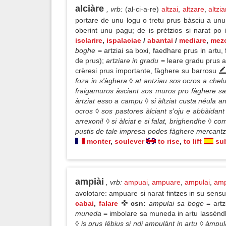
alciàre
, vrb
:
(al-ci-a-re)
altzai
,
altzare
,
altzia
portare de unu logu o tretu prus bàsciu a unu p
oberint unu pagu; de is prétzios si narat po 
isclarire
,
ispalaciae
/
abantai
/
mediare
,
mez
boghe
= artziai sa boxi, faedhare prus in artu
de prus);
artziare in gradu
= leare gradu prus a
crèresi prus importante, fàghere su barrosu
foza in s'àghera ◊ at antziau sos ocros a chelu
fraigamuros àsciant sos muros pro fàghere sa
àrtziat esso a campu ◊ si àltziat custa néula
ocros ◊ sos pastores àlciant s'oju e abbàidant 
arrexoni! ◊ si àlciat e si falat, brighendhe ◊ c
pustis de tale impresa podes fàghere mercantzi
monter
,
soulever
to rise
,
to lift
sub
ampiài
, vrb
:
ampuai
,
ampuare
,
ampulai
,
amp
avolotare: ampuare si narat fintzes in su sensu
cabai
,
falare
csn:
ampulai sa boge
= art
muneda
= imbolare sa muneda in artu lassèndh
◊ is prus lébius si ndi ampulànt in artu ◊ àm