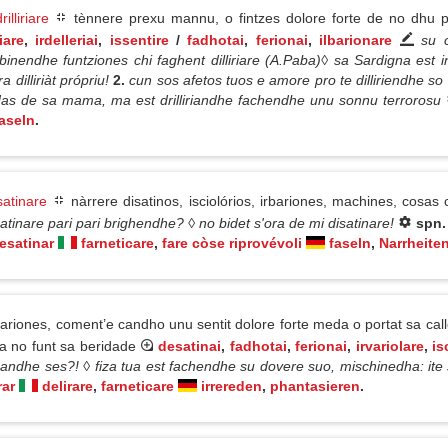
rilliriare
tènnere prexu mannu, o fintzes dolore forte de no dhu p
iare
,
irdelleriai
,
issentire
/
fadhotai
,
ferionai
,
ilbarionare
su 
nendhe funtziones chi faghent dilliriare (A.Paba)◊ sa Sardigna est in
dilliriàt própriu!
2.
cun sos afetos tuos e amore pro te dilliriendhe so
 codas de sa mama, ma est drilliriandhe fachendhe unu sonnu terrorosu
aseln
.
satinare
nàrrere disatinos, isciolórios, irbariones, machines, cosa
satinare pari pari brighendhe? ◊ no bidet s'ora de mi disatinare!
spn
esatinar
farneticare
,
fare còse riprovévoli
faseln
,
Narrheite
ariones, coment’e candho unu sentit dolore forte meda o portat sa cal
ca no funt sa beridade
desatinai
,
fadhotai
,
ferionai
,
irvariolare
,
is
onandhe ses?! ◊ fiza tua est fachendhe su dovere suo, mischinedha: ite
rar
delirare
,
farneticare
irrereden
,
phantasieren
.