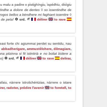
 malu a padire o pistighíngiu, ispédhiu, disígiu
tindhe a dolore de dentes ◊ so issentindhe de
ogos bellos a bèndhere mi faghiant issentire ◊
 de peta!
srd.
délirer
to rave
easi forte chi agiummai perdet su sentidu, nau
abbadherigare
,
ammustèlchere
,
dilmagiare
,
una pitzinna si fit istintirià e no boliat bídere a
co)
srd.
délirer
to rave
delirar
,
aiu, nàrrere istrolichéntzias, nàrrere o istare
irer
,
radoter
,
prédire l'avenir
to foretell
,
to