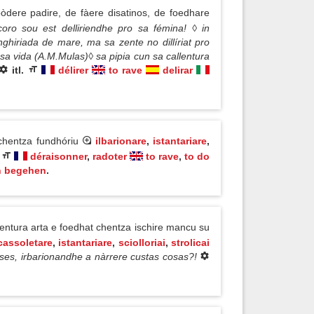
òdere padire, de fàere disatinos, de foedhare
coro sou est delliriendhe pro sa fémina! ◊ in
ghiriada de mare, ma sa zente no dillíriat pro
 sa vida (A.M.Mulas)◊ sa pipia cun sa callentura
itl.
délirer
to rave
delirar
s chentza fundhóriu
ilbarionare
,
istantariare
,
.
déraisonner
,
radoter
to rave
,
to do
n begehen
.
lentura arta e foedhat chentza ischire mancu su
cassoletare
,
istantariare
,
sciolloriai
,
strolicai
 ses, irbarionandhe a nàrrere custas cosas?!