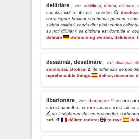
delliriàre
, vrb
:
addilliriai
,
dilliriai
,
dilliriare
,
d
chentza ischire ite est naendho
dischiss
carrasegare brullant sas bonas persones cumbi
s'abba salida ◊ candu dhu pigàt cudha callentura 
su noti dilliriàt ◊ sa pitzinna est dormida in
delirare
wahnsinnig werden
,
delirieren
,
f
desatinài, desatinàre
, vrb
:
disatinai
,
di
sciolloriai
,
strolicai
2.
ite ndhe azis de bos di
reprehensible things
delirar
,
desvariar
,
d
ilbarionàre
, vrb
:
irbarionare
èssere a irb
chi est naendho; nàrrere cosas chi est ladinu 
no ti sègheras chi ses irrocandhe, o irbari
srd.
délirer
,
radoter
to rave
deli