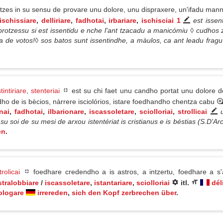
tzes in su sensu de provare unu dolore, unu dispraxere, un'ifadu mannu
ischissiare
,
delliriare
,
fadhotai
,
irbariare
,
ischisciai 1
est issen
otzessu si est issentidu e nche l'ant tzacadu a manicómiu ◊ cudhos z
a de votos!◊ sos batos sunt issentindhe, a màulos, ca ant leadu fragu
stintiriare
,
stenteriai
est su chi faet unu candho portat unu dolore d
ho de is bècios, nàrrere isciolórios, istare foedhandho chentza cabu
nai
,
fadhotai
,
ilbarionare
,
iscassoletare
,
sciolloriai
,
strollicai
soi de su mesi de arxou istentériat is cristianus e is béstias (S.D'Ar
en
.
trolicai
foedhare credendho a is astros, a intzertu, foedhare a s'af
stralobbiare
/
iscassoletare
,
istantariare
,
sciolloriai
itl.
dél
ologare
irrereden
,
sich den Kopf zerbrechen über
.