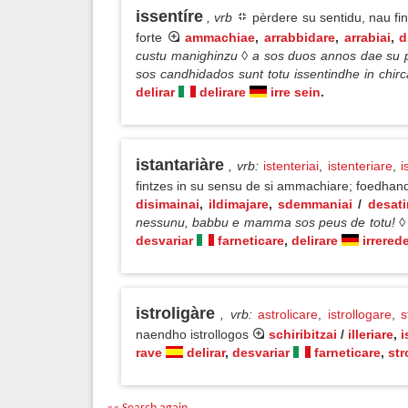
issentíre
, vrb
pèrdere su sentidu, nau fin
forte
ammachiae
,
arrabbidare
,
arrabiai
,
d
custu manighinzu ◊ a sos duos annos dae su pr
sos candhidados sunt totu issentindhe in chirc
delirar
delirare
irre sein
.
istantariàre
, vrb
:
istenteriai
,
istenteriare
,
i
fintzes in su sensu de si ammachiare; foedhand
disimainai
,
ildimajare
,
sdemmaniai
/
desati
nessunu, babbu e mamma sos peus de totu! ◊ su 
desvariar
farneticare
,
delirare
irrered
istroligàre
, vrb
:
astrolicare
,
istrollogare
,
s
naendho istrollogos
schiribitzai
/
illeriare
,
i
rave
delirar
,
desvariar
farneticare
,
str