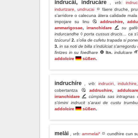
indrucài, indrucàre
, vrb
:
indruc
indurtzare
,
undrucai
fàere druche, pru
s'arridore o calecuna àtera calidade mala
impojare su linu
addruchire
,
addu
ammarigosae
,
irranchidare
su gafè
indurcandhe ◊ porta cussus drucis… ca s'i
tzúcuru!
2.
s'olia de cufetu trapada si pone
3.
in sa noti de billa s'indúlciat s'arregor
fintzes in su foedhare
ltn.
indulcare
addolcire
süßen
.
indruchíre
, vrb
:
indruciri
,
indulchire
cobertantza
addruchire
,
addulcar
irranchidare
cúmpida sas intragnas o
s'ómini indrucit s'araxi de custu trumb
addolcire
süßen
.
melài
, vrb
:
ammelai*
cundhire cun s