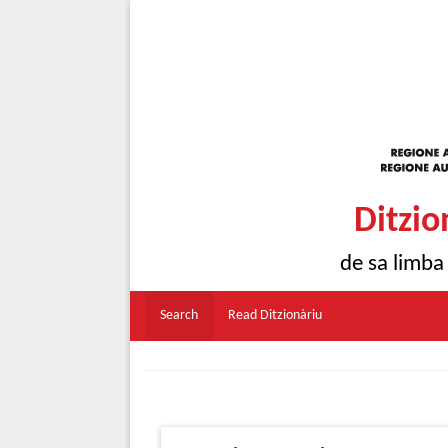
Ditzio
de sa limba
Search
Read Ditzionàriu