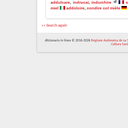
addulcare
,
indrucai
,
indurchire
s
miel
addolcire
,
condire col mièle
«« Search again
ditzionariu in línea © 2016-2026
Regione Autònoma de sa 
Cultura Sar