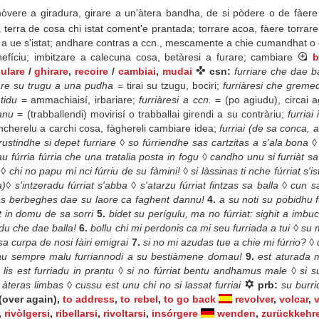
vere a giradura, girare a un'àtera bandha, de si pòdere o de fàere 
a terra de cosa chi istat coment'e prantada; torrare acoa, fàere torra
re a ue s'istat; andhare contras a ccn., mescamente a chie cumandhat o 
fíciu; imbitzare a calecuna cosa, betàresi a furare; cambiare
b
ulare
/
ghirare
,
recoire
/
cambiai
,
mudai
csn:
furriare che dae b
are su trugu a una pudha
= tirai su tzugu, bociri;
furriàresi che grem
ntidu
= ammachiaisí, irbariare;
furriàresi a ccn.
= (po agiudu), circai a
manu
= (trabballendi) movirisí o trabballai girendi a su contràriu;
furriai
cherelu a carchi cosa, fàghereli cambiare idea;
furriai (de sa conca, 
ustindhe si depet furriare ◊ so fúrriendhe sas cartzitas a s'ala bona ◊ 
au fúrria fúrria che una tratalia posta in fogu ◊ candho unu si furrià
 ◊ chi no papu mi nci fúrriu de su fàmini! ◊ si làssinas ti nche fúrriat s'i
◊ s'intzeradu fúrriat s'abba ◊ s'atarzu fúrriat fintzas sa balla ◊ cun
ia sas berbeghes dae su laore ca faghent dannu!
4.
a su noti su pobidhu 
àt in domu de sa sorri
5.
bidet su perígulu, ma no fúrriat: sighit a imbu
adu che dae balla!
6.
bollu chi mi perdonis ca mi seu furriada a tui ◊ su
t sa curpa de nosi fàiri emigrai
7.
si no mi azudas tue a chie mi fúrrio? 
tau sempre malu furriannodi a su bestiàmene domau!
9.
est aturada 
 lis est furriadu in prantu ◊ si no fúrriat bentu andhamus male ◊ si s
àteras limbas ◊ cussu est unu chi no si lassat furriai
prb:
su burri
(over again),
to address
,
to rebel
,
to go back
revolver
,
volcar
,
,
rivòlgersi
,
ribellarsi
,
rivoltarsi
,
insórgere
wenden
,
zurückkehr