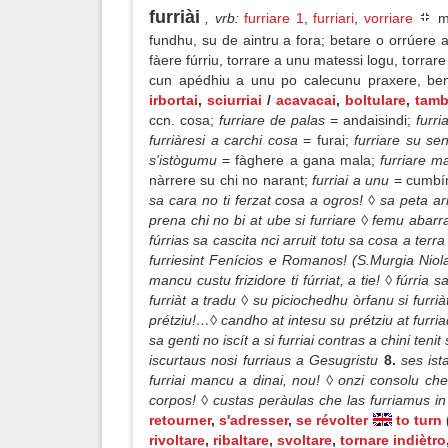
furriài
, vrb
:
furriare 1
,
furriari
,
vorriare
mò
fundhu, su de aintru a fora; betare o orrúere 
fàere fúrriu, torrare a unu matessi logu, torra
cun apédhiu a unu po calecunu praxere, bene
irbortai
,
sciurriai
/
acavacai
,
boltulare
,
tamb
ccn. cosa;
furriare de palas
= andaisindi;
furri
furriàresi a carchi cosa
= furai;
furriare su se
s'istògumu
= fàghere a gana mala;
furriare 
nàrrere su chi no narant;
furriai a unu
= cumbín
sa cara no ti ferzat cosa a ogros! ◊ sa peta arr
prena chi no bi at ube si furriare ◊ femu abarr
fúrrias sa cascita nci arruit totu sa cosa a terra
furriesint Fenícios e Romanos! (S.Murgia Niola)
mancu custu frizidore ti fúrriat, a tie! ◊ fúrr
furriàt a tradu ◊ su piciochedhu òrfanu si furri
prétziu!…◊ candho at intesu su prétziu at furri
sa genti no iscít a si furriai contras a chini teni
iscurtaus nosi furriaus a Gesugristu
8.
ses is
furriai mancu a dinai, nou! ◊ onzi consolu che
corpos! ◊ custas peràulas che las furriamus in 
retourner
,
s'adresser
,
se révolter
to turn
rivoltare
,
ribaltare
,
svoltare
,
tornare indiètro