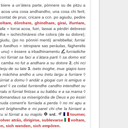
bíere a un’àtera parte, pònnere su de pitzu a
re acoa una cosa andhandho, una cosa chi ferit;
contat de prus; cricare a ccn. po agiudu, pedire
oltare
,
dòrchere
,
ghindhare
,
girai
,
ifurriare
,
alla
= torrai acoa, fuiri, lassai a pèrdiri debressi
edha
= ischirchinàresi che colora (de su dolore);
giudu, (po no pònniri menti) arrebbellai;
furriai
 is fuedhus
= istropiare sas peràulas, fàgherelis
a unu)
= èssere a irbadhinamentu
furriadiche
nci fúrriat sa faci a s'àtara parti ◊ sa domo est
t sa camba no fut a andhare a su dotore
2.
chi nci
sterju de su late
3.
iseto inoghe, inue giajos tuos
 sa màchina andho a unu tretu largu a furriare ◊
fúrriat a domu ◊ andàt a giogai cun is amigus e
care! ◊ za coitat furriendhe candho intendhet su
 malu si fúrriat fintzas a su babbu e a sa mama ◊
◊ domandaus sa miserigórdia de Deus e po èssiri
muda coment'e furriada a perda ◊ no mi apu a
unt brighendhe e mi paret chi che la fúrriant a
cu si fúrriat a su majolu
srd.
tourner
,
volver atrás
,
dirigirse
,
sublevarse
voltare
,
en
,
sich wenden
,
sich empören
.