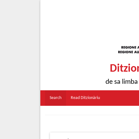
Ditzio
de sa limba
Search
Read Ditzionàriu