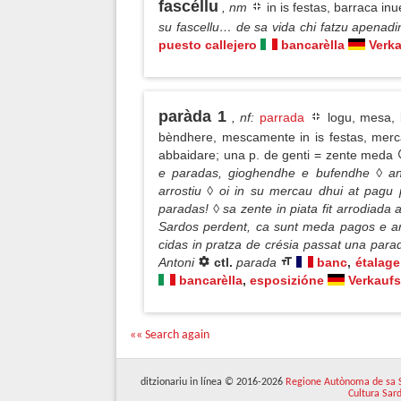
fascéllu
, nm
in is festas, barraca i
su fascellu… de sa vida chi fatzu apenadin
puesto callejero
bancarèlla
Verk
paràda 1
, nf
:
parrada
logu, mesa, 
bèndhere, mescamente in is festas, merca
abbaidare; una p. de genti = zente meda
e paradas, gioghendhe e bufendhe ◊ ant
arrostiu ◊ oi in su mercau dhui at pagu 
paradas! ◊ sa zente in piata fit arrodiad
Sardos perdent, ca sunt meda pagos e an
cidas in pratza de crésia passat una para
Antoni
ctl.
parada
banc
,
étalage
bancarèlla
,
esposizióne
Verkauf
«« Search again
ditzionariu in línea © 2016-2026
Regione Autònoma de sa 
Cultura Sar