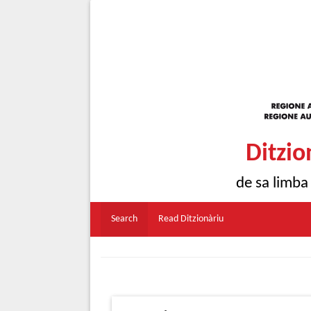
Ditzio
de sa limba
Search
Read Ditzionàriu