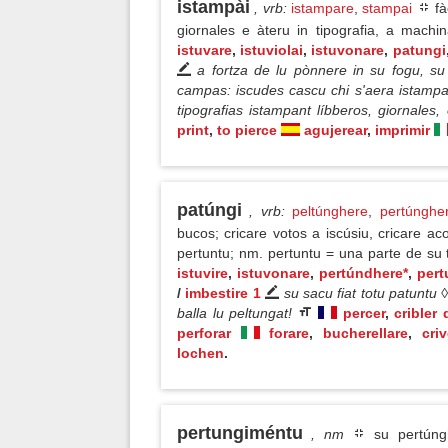
istampài
, vrb
:
istampare
,
stampai
fà
giornales e àteru in tipografia, a machi
istuvare
,
istuviolai
,
istuvonare
,
patungi
a fortza de lu pònnere in su fogu, su
campas: iscudes cascu chi s'aera istampa
tipografias istampant líbberos, giornales,
print
,
to pierce
agujerear
,
imprimir
patúngi
, vrb
:
peltúnghere
,
pertúnghe
bucos; cricare votos a iscúsiu, cricare a
pertuntu; nm. pertuntu = una parte de su 
istuvire
,
istuvonare
,
pertúndhere*
,
pert
/
imbestire 1
su sacu fiat totu patuntu
balla lu peltungat!
percer
,
cribler
perforar
forare
,
bucherellare
,
criv
lochen
.
pertungiméntu
, nm
su pertún