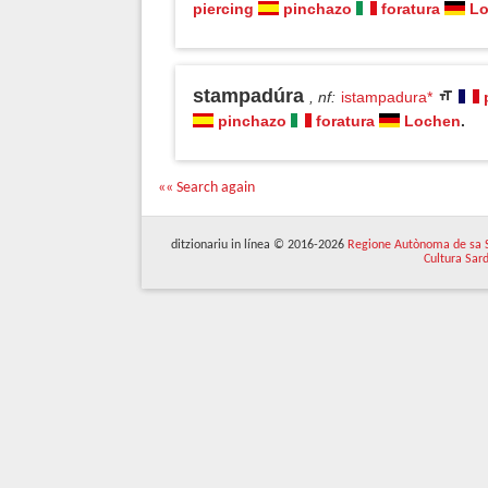
piercing
pinchazo
foratura
L
stampadúra
, nf
:
istampadura*
pinchazo
foratura
Lochen
.
«« Search again
ditzionariu in línea © 2016-2026
Regione Autònoma de sa 
Cultura Sar