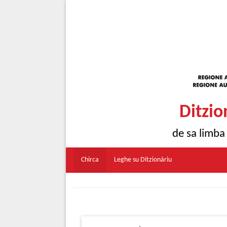
Ditzio
de sa limba
Chirca
Leghe su Ditzionàriu