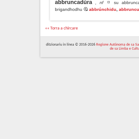
abbruncadúra
, nf
su abbrunca
brigandhodhu
abbrúnchidu
,
abbrunc
«« Torra a chircare
ditzionariu in línea © 2016-2026
Regione Autònoma de sa Sa
de sa Limba e Cult