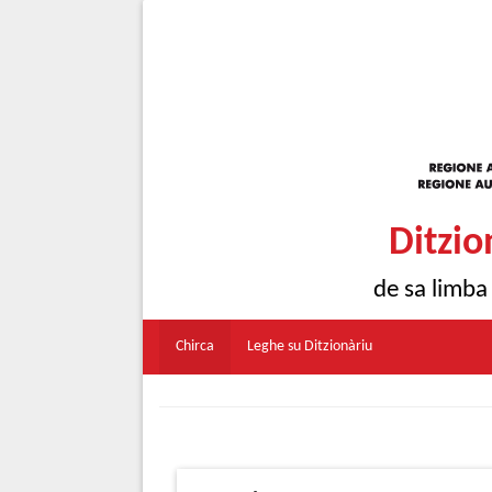
Ditzio
de sa limba
Chirca
Leghe su Ditzionàriu