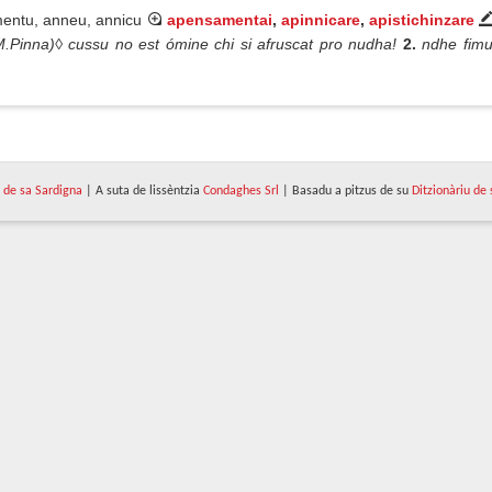
mentu, anneu, annicu
apensamentai
,
apinnicare
,
apistichinzare
.Pinna)◊ cussu no est ómine chi si afruscat pro nudha!
2.
ndhe fimu
de sa Sardigna
| A suta de lissèntzia
Condaghes Srl
| Basadu a pitzus de su
Ditzionàriu de