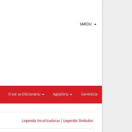
SARDU
It'est su Ditzionàriu
Agiutòriu
Gerèntzia
Legenda Incurtzaduras
|
Legenda Sìmbulos