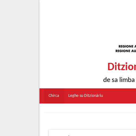
Ditzio
de sa limba
Chirca
Leghe su Ditzionàriu