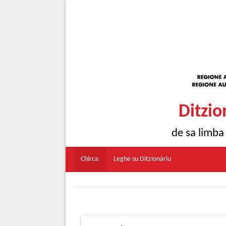
Ditzio
de sa limba
Chirca
Leghe su Ditzionàriu