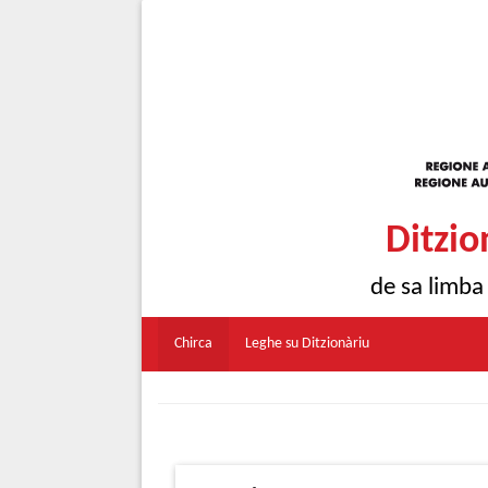
Ditzio
de sa limba
Chirca
Leghe su Ditzionàriu