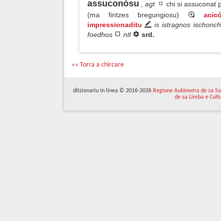
assuconósu
, agt
chi si assuconat 
(ma fintzes bregungiosu)
acic
impressionaditu
is istragnos ischonc
foedhos
ntl
srd.
«« Torra a chircare
ditzionariu in línea © 2016-2026
Regione Autònoma de sa Sa
de sa Limba e Cult