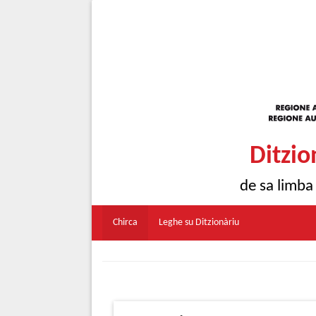
Ditzio
de sa limba
Chirca
Leghe su Ditzionàriu