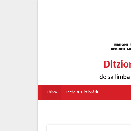
Ditzio
de sa limba
Chirca
Leghe su Ditzionàriu