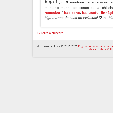
bíga 1
, nf
muntone de laore assentau a
muntone mannu de cosas bastat chi siat
remealzu
/
babizone
,
balluardu
,
linnàgl
biga manna de cosa de isciacuai!
itl.
bi
«« Torra a chircare
ditzionariu in línea © 2016-2026
Regione Autònoma de sa Sa
de sa Limba e Cult