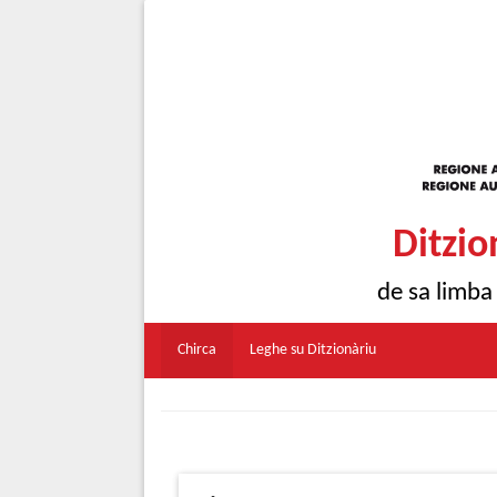
Ditzio
de sa limba
Chirca
Leghe su Ditzionàriu