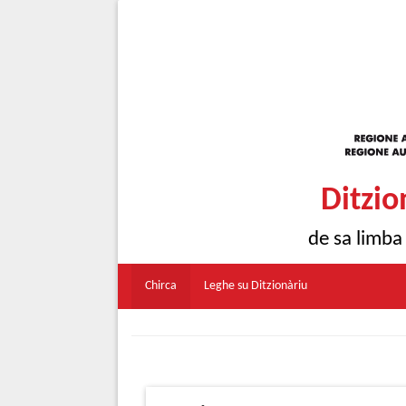
Ditzio
de sa limba
Chirca
Leghe su Ditzionàriu