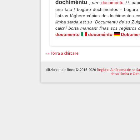
dochiméntu
, nm
:
documentu
paper
unu fatu / bogare dochimentos = bogare 
fintzas fàghere cópias de dochimentos cos
limba sarda est su "Documentu de su Zui
calchi borta mancant finas sos registros
documento
documénto
Dokume
«« Torra a chircare
ditzionariu in línea © 2016-2026
Regione Autònoma de sa Sa
de sa Limba e Cult