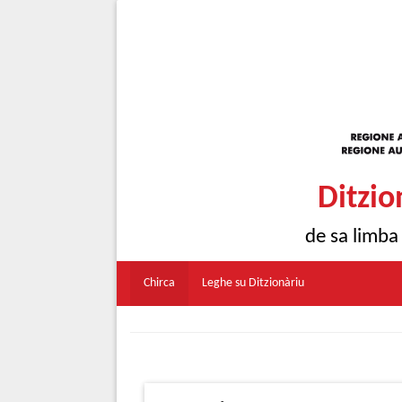
Ditzio
de sa limba
Chirca
Leghe su Ditzionàriu