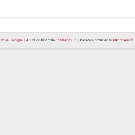
de sa Sardigna
| A suta de lissèntzia
Condaghes Srl
| Basadu a pitzus de su
Ditzionàriu de