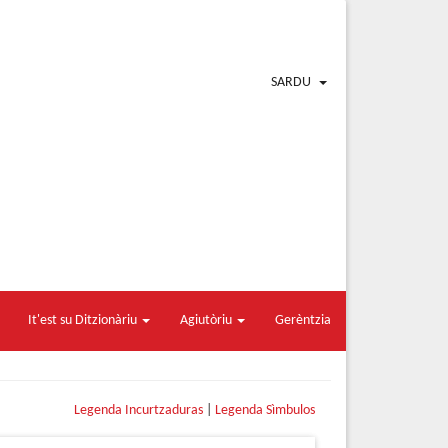
SARDU
It'est su Ditzionàriu
Agiutòriu
Gerèntzia
Legenda Incurtzaduras
|
Legenda Sìmbulos