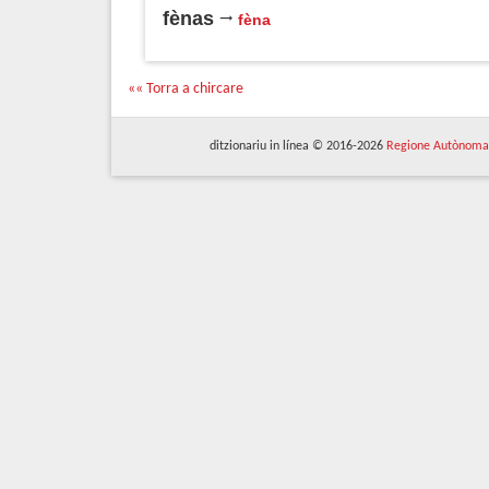
fènas
fèna
«« Torra a chircare
ditzionariu in línea © 2016-2026
Regione Autònoma 