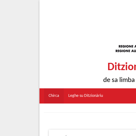
Ditzio
de sa limba
Chirca
Leghe su Ditzionàriu