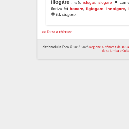
illogàre
, vrb
:
islogai
,
islogare
comen
ifortzu
bocare
,
ilgiogare
,
innoigare
,
itl.
slogare.
«« Torra a chircare
ditzionariu in línea © 2016-2026
Regione Autònoma de sa Sa
de sa Limba e Cult