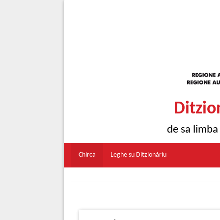
Ditzio
de sa limba
Chirca
Leghe su Ditzionàriu