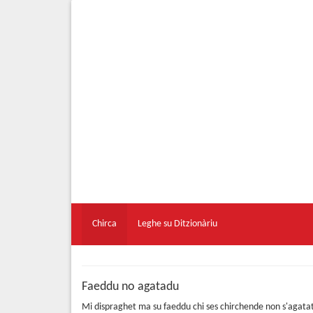
Chirca
Leghe su Ditzionàriu
Faeddu no agatadu
Mi dispraghet ma su faeddu chi ses chirchende non s'agata