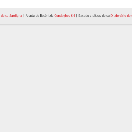
de sa Sardigna
| A suta de lissèntzia
Condaghes Srl
| Basadu a pitzus de su
Ditzionàriu de