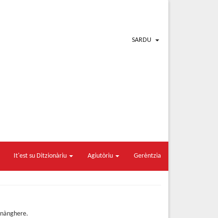
SARDU
It'est su Ditzionàriu
Agiutòriu
Gerèntzia
nànghere.