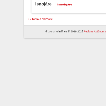
isnojàre
innoigàre
«« Torra a chircare
ditzionariu in línea © 2016-2026
Regione Autònoma 