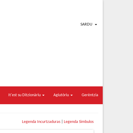
SARDU
It'est su Ditzionàriu
Agiutòriu
Gerèntzia
Legenda Incurtzaduras
|
Legenda Sìmbulos