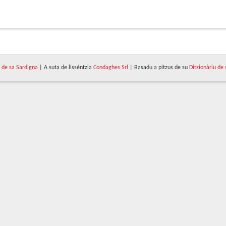
de sa Sardigna
| A suta de lissèntzia
Condaghes Srl
| Basadu a pitzus de su
Ditzionàriu de