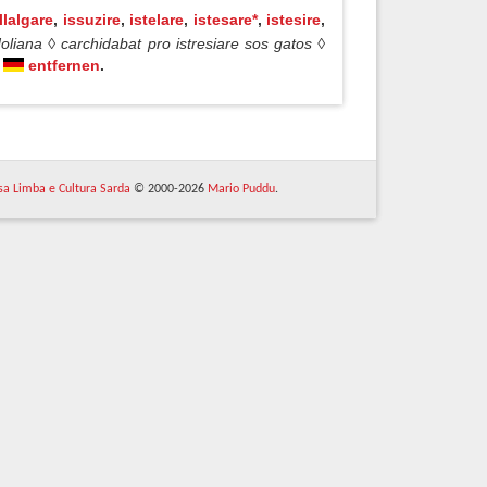
illalgare
,
issuzire
,
istelare
,
istesare*
,
istesire
,
liana ◊ carchidabat pro istresiare sos gatos ◊
entfernen
.
 sa Limba e Cultura Sarda
© 2000-2026
Mario Puddu
.