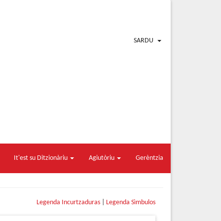
SARDU
It'est su Ditzionàriu
Agiutòriu
Gerèntzia
Legenda Incurtzaduras
|
Legenda Sìmbulos