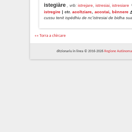
istegiàre
, vrb
:
istrejare
,
istresiai
,
istresiare
istregire
| ctr.
acoltziare
,
acostai
,
bènnere
cussu tenit ispédhiu de nc'istresiai de bidha s
«« Torra a chircare
ditzionariu in línea © 2016-2026
Regione Autònoma 