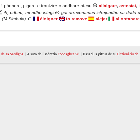
pònnere, pigare e trantzire o andhare atesu
allalgare
,
astesiai
,
ih, odheu, mi ndhe istégio!◊ gai arrexonamus istrejendhe sa duda do
ua (M.Simbula)
éloigner
to remove
alejar
allontanare
de sa Sardigna
| A suta de lissèntzia
Condaghes Srl
| Basadu a pitzus de su
Ditzionàriu de