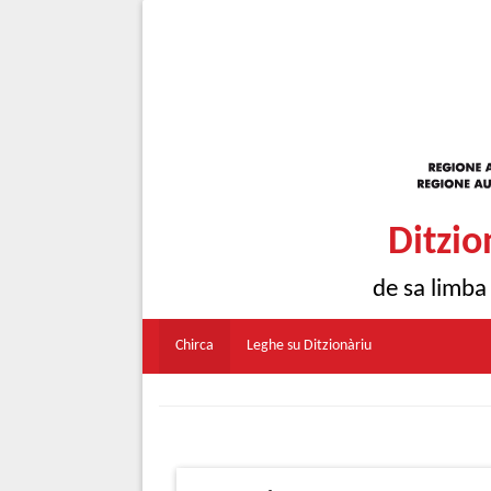
Ditzio
de sa limba
Chirca
Leghe su Ditzionàriu