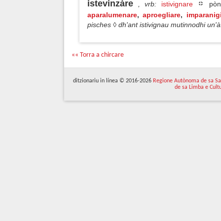
istevinzàre
, vrb
:
istivignare
pònn
aparalumenare
,
aproegliare
,
imparanigi
pisches ◊ dh'ant istivignau mutinnodhi un
«« Torra a chircare
ditzionariu in línea © 2016-2026
Regione Autònoma de sa Sa
de sa Limba e Cult