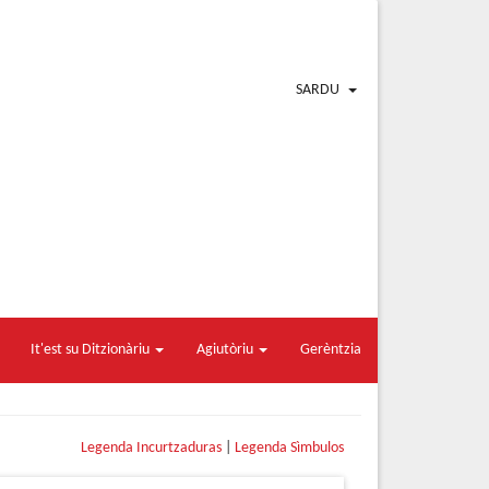
SARDU
It'est su Ditzionàriu
Agiutòriu
Gerèntzia
Legenda Incurtzaduras
|
Legenda Sìmbulos