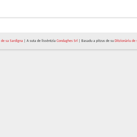
de sa Sardigna
| A suta de lissèntzia
Condaghes Srl
| Basadu a pitzus de su
Ditzionàriu de