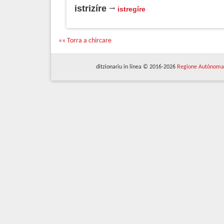
istrizíre
istregíre
«« Torra a chircare
ditzionariu in línea © 2016-2026
Regione Autònoma 