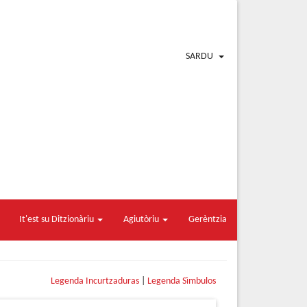
SARDU
It'est su Ditzionàriu
Agiutòriu
Gerèntzia
Legenda Incurtzaduras
|
Legenda Sìmbulos