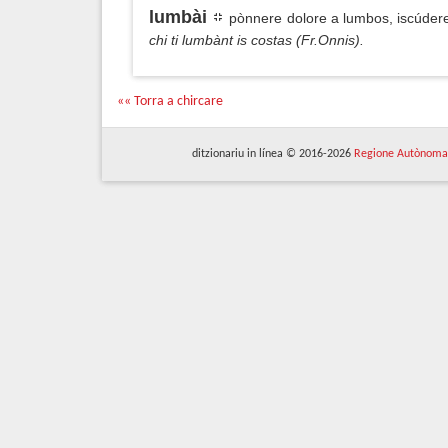
lumbài
pònnere dolore a lumbos, iscúder
chi ti lumbànt is costas (Fr.Onnis).
«« Torra a chircare
ditzionariu in línea © 2016-2026
Regione Autònoma 