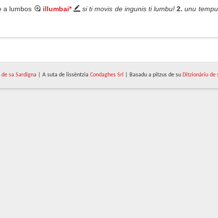
e a lumbos
illumbai*
si ti movis de ingunis ti lumbu!
2.
unu tempus
de sa Sardigna
| A suta de lissèntzia
Condaghes Srl
| Basadu a pitzus de su
Ditzionàriu de