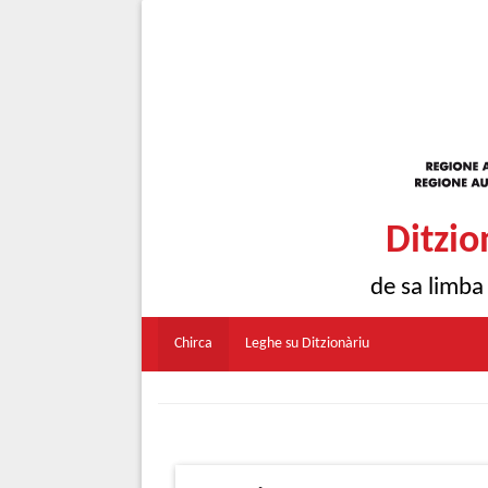
Ditzio
de sa limba
Chirca
Leghe su Ditzionàriu