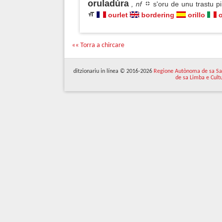
oruladúra
, nf
s'oru de unu trastu p
ourlet
bordering
orillo
o
«« Torra a chircare
ditzionariu in línea © 2016-2026
Regione Autònoma de sa Sa
de sa Limba e Cult