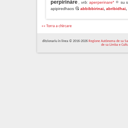
perpirinàre
, vrb
:
aperperinare*
su s
apipiredhaos
abbibbirinai
,
abribidhai
,
«« Torra a chircare
ditzionariu in línea © 2016-2026
Regione Autònoma de sa Sa
de sa Limba e Cult