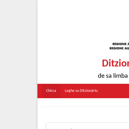
Ditzio
de sa limba
Chirca
Leghe su Ditzionàriu