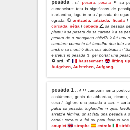
pesàda
, nf
:
pesara
,
pesata
su pes
cumenciare: totu is significaos de pesai
inartandho, logu in artu / pesada de ogu
ograda
arritzada
,
artziada
,
ficada
/
corcada
,
sétia
/
cabada
sa pesada de
piantu ◊ sa pesata de sa carena ◊ a sa pesa
pesara de a mengianu chitzi?! ◊ fut unu 
caentare comente fut faendho dea totu s'
anch'e su monti ◊ dhus eus atobiaus in "Sa
e tretus in pesada
3.
gei portat una pesa
srd.
haussement
lifting u
Aufgehen
,
Aufstehen
,
Aufgang
.
pesàda 1
, nf
cumponimentu poéticu f
costúmene, genia de abbordau, ricamu, i
cosa / fàghere una pesada a ccn. = cer
palcu sa pesada: lughindhe in ojos, faedhu
arratz'e fémina: dh'at fatu una pesada a
candu torraus a fai su pani fadeus una
couplet
strophe
estrofa
stròf