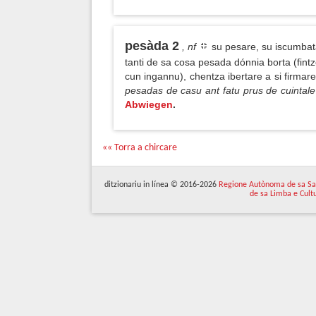
pesàda 2
, nf
su pesare, su iscumbata
tanti de sa cosa pesada dónnia borta (fintzes
cun ingannu), chentza ibertare a si firma
pesadas de casu ant fatu prus de cuintal
Abwiegen
.
«« Torra a chircare
ditzionariu in línea © 2016-2026
Regione Autònoma de sa Sa
de sa Limba e Cult