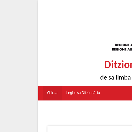
Ditzio
de sa limba
Chirca
Leghe su Ditzionàriu