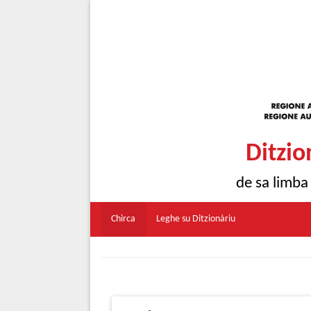
Ditzio
de sa limba
Chirca
Leghe su Ditzionàriu