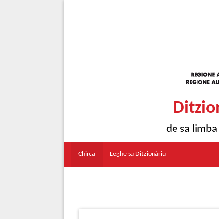
Ditzio
de sa limba
Chirca
Leghe su Ditzionàriu