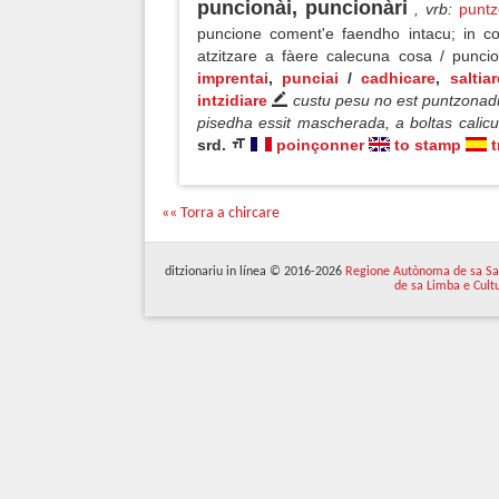
puncionài, puncionàri
, vrb
:
punt
puncione coment'e faendho intacu; in cob
atzitzare a fàere calecuna cosa / punc
imprentai
,
punciai
/
cadhicare
,
saltiar
intzidiare
custu pesu no est puntzonadu
pisedha essit mascherada, a boltas calicu
srd.
poinçonner
to stamp
t
«« Torra a chircare
ditzionariu in línea © 2016-2026
Regione Autònoma de sa Sa
de sa Limba e Cult