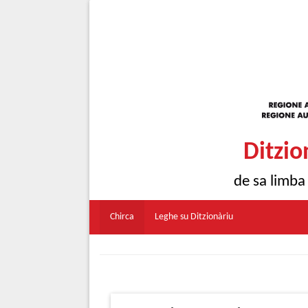
Ditzio
de sa limba
Chirca
Leghe su Ditzionàriu