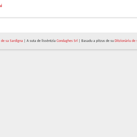
i
de sa Sardigna
| A suta de lissèntzia
Condaghes Srl
| Basadu a pitzus de su
Ditzionàriu de