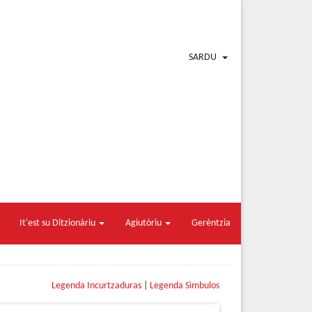
SARDU
It'est su Ditzionàriu
Agiutòriu
Gerèntzia
Legenda Incurtzaduras
|
Legenda Sìmbulos