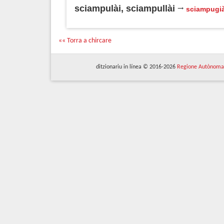
sciampulài, sciampullài
sciampugià
«« Torra a chircare
ditzionariu in línea © 2016-2026
Regione Autònoma 