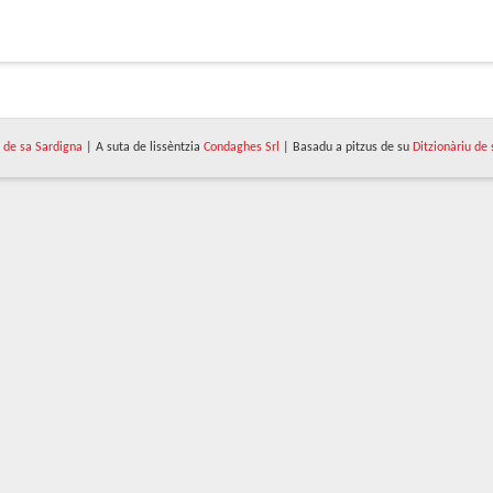
de sa Sardigna
| A suta de lissèntzia
Condaghes Srl
| Basadu a pitzus de su
Ditzionàriu de