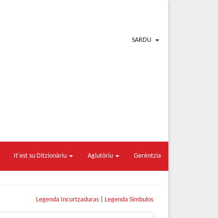
SARDU
It'est su Ditzionàriu
Agiutòriu
Gerèntzia
Legenda Incurtzaduras
|
Legenda Sìmbulos