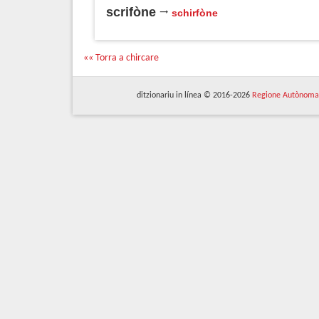
scrifòne
schirfòne
«« Torra a chircare
ditzionariu in línea © 2016-2026
Regione Autònoma 