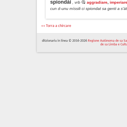
spiondài
, vrb
aggradiare
,
imperiar
cun d-unu míssili ci spiondat sa genti a s'à
«« Torra a chircare
ditzionariu in línea © 2016-2026
Regione Autònoma de sa Sa
de sa Limba e Cult