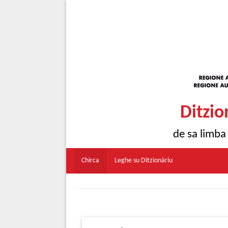
Ditzio
de sa limba
Chirca
Leghe su Ditzionàriu