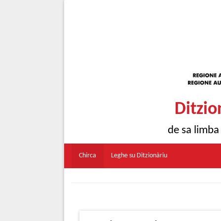
Ditzio
de sa limba
Chirca
Leghe su Ditzionàriu