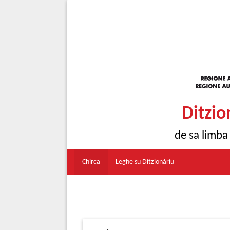
Ditzio
de sa limba
Chirca
Leghe su Ditzionàriu