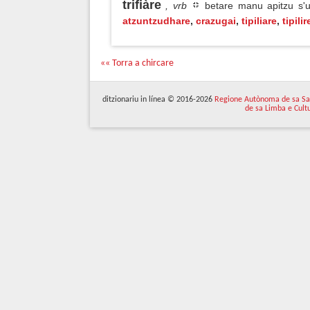
trifiàre
, vrb
betare manu apitzu s'u
atzuntzudhare
,
crazugai
,
tipiliare
,
tipilir
«« Torra a chircare
ditzionariu in línea © 2016-2026
Regione Autònoma de sa Sa
de sa Limba e Cult