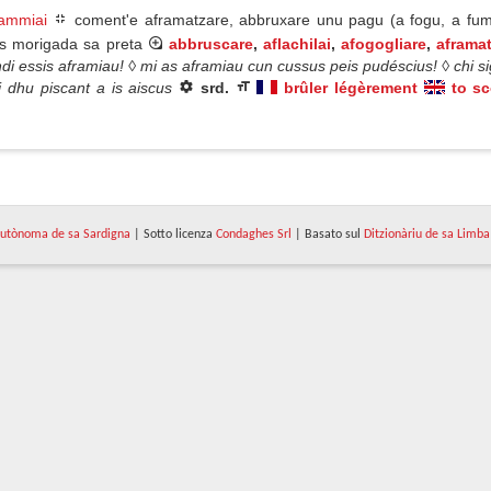
lammiai
coment'e aframatzare, abbruxare unu pagu (a fogu, a fumu
is morigada sa preta
abbruscare
,
aflachilai
,
afogogliare
,
aframa
ndi essis aframiau! ◊ mi as aframiau cun cussus peis pudéscius! ◊ chi sig
di dhu piscant a is aiscus
srd.
brûler légèrement
to s
utònoma de sa Sardigna
| Sotto licenza
Condaghes Srl
| Basato sul
Ditzionàriu de sa Limba