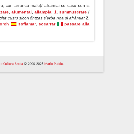
, cun arrancu malu)/ aframiai su casu cun is
tzare
,
afumentai
,
allampiai 1
,
summuscrare
/
hit custu sicori fintzas s'erba noa si afràmiat
2.
corch
soflamar
,
socarrar
passare alla
 e Cultura Sarda
© 2000-2026
Mario Puddu
.