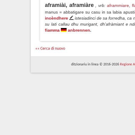
aframiài, aframiàre
, vrb
:
aframmiare
,
f
manus = abbatigare su casu in sa labia apust
incèndhere
istesiadinci de sa forredha, ca 
su lati callau dhu murigant, dh'afràmiant e n
fiamma
anbrennen
.
«« Cerca di nuovo
ditzionariu in línea © 2016-2026
Regione A