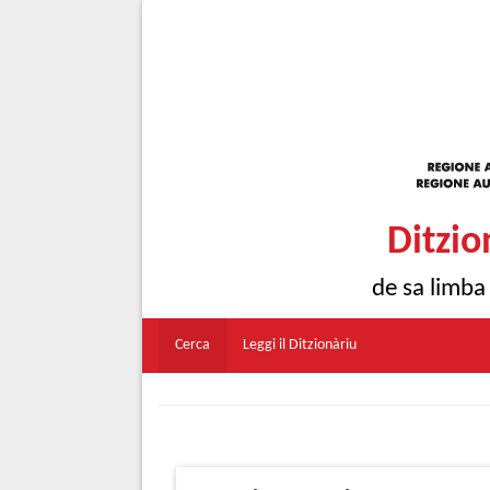
Ditzio
de sa limba
Cerca
Leggi il Ditzionàriu