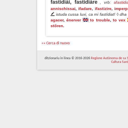
fastidiài, fastidiàre
, vrb
:
afastidia
annischissai
,
ifadare
,
ifastizire
,
imperp
istuda cussa luxi, ca mi fastídiat! ◊ dh
agacer
,
énerver
to trouble
,
to vex
stören
.
«« Cerca di nuovo
ditzionariu in línea © 2016-2026
Regione Autònoma de sa 
Cultura Sar