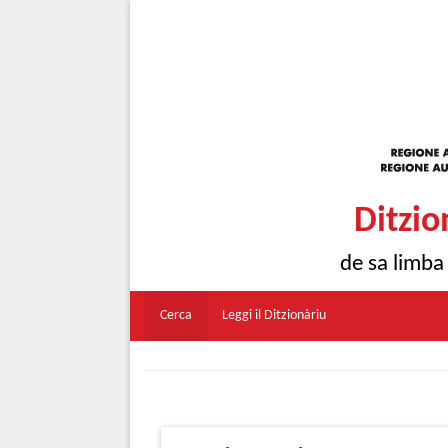
Ditzio
de sa limba
Cerca
Leggi il Ditzionàriu