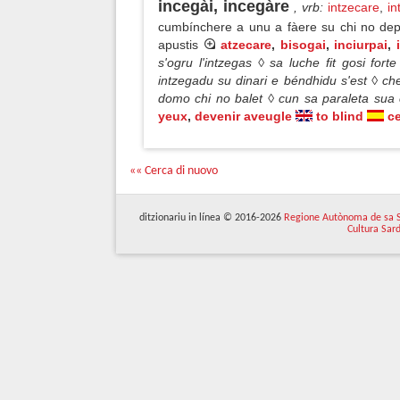
incegài, incegàre
, vrb
:
intzecare
,
in
cumbínchere a unu a fàere su chi no depe
apustis
atzecare
,
bisogai
,
inciurpai
,
s'ogru l'intzegas ◊ sa luche fit gosi fort
intzegadu su dinari e béndhidu s'est ◊ ch
domo chi no balet ◊ cun sa paraleta sua 
yeux
,
devenir aveugle
to blind
c
«« Cerca di nuovo
ditzionariu in línea © 2016-2026
Regione Autònoma de sa 
Cultura Sar