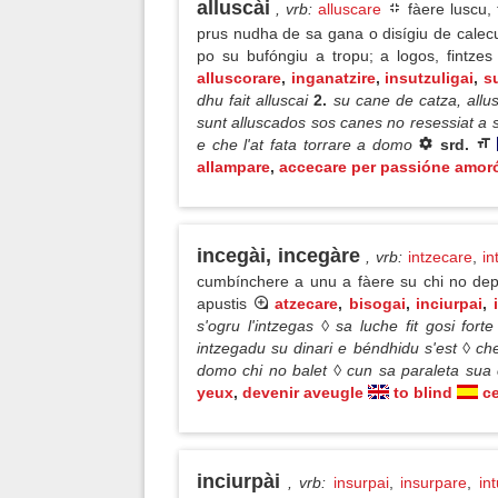
alluscài
, vrb
:
alluscare
fàere luscu,
prus nudha de sa gana o disígiu de cale
po su bufóngiu a tropu; a logos, fintzes
alluscorare
,
inganatzire
,
insutzuligai
,
s
dhu fait alluscai
2.
su cane de catza, allu
sunt alluscados sos canes no resessiat a si
e che l'at fata torrare a domo
srd.
allampare
,
accecare per passióne amor
incegài, incegàre
, vrb
:
intzecare
,
in
cumbínchere a unu a fàere su chi no depe
apustis
atzecare
,
bisogai
,
inciurpai
,
s'ogru l'intzegas ◊ sa luche fit gosi fort
intzegadu su dinari e béndhidu s'est ◊ ch
domo chi no balet ◊ cun sa paraleta sua 
yeux
,
devenir aveugle
to blind
c
inciurpài
, vrb
:
insurpai
,
insurpare
,
in