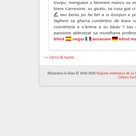
tzurpu, menguare o bènnere mancu sa vis
bíere s’arrexone, su giustu, sa cosa giai c
seu beniu po fai biri a is itzurpus e p
faghent sa gherra cumbintos de leare sa
cusciéntzia e s’ànima a su tiàulu ◊ sas
passione abbratzat sa mundhana profes
blind
cegar
accecare
blind m
«« Cerca di nuovo
ditzionariu in línea © 2016-2026
Regione Autònoma de sa 
Cultura Sar