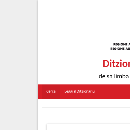
Ditzio
de sa limba
Cerca
Leggi il Ditzionàriu