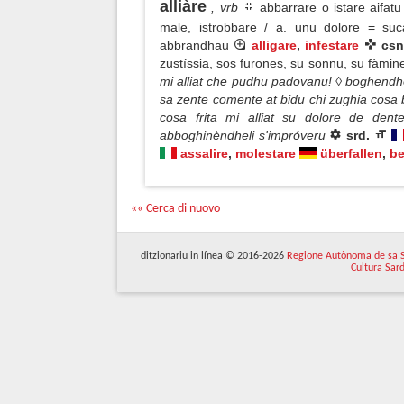
alliàre
, vrb
abbarrare o istare aifatu
male, istrobbare / a. unu dolore = suc
abbrandhau
alligare
,
infestare
csn
zustíssia, sos furones, su sonnu, su fàmi
mi alliat che pudhu padovanu! ◊ boghendhe 
sa zente comente at bidu chi zughia cosa 
cosa frita mi alliat su dolore de dente
abboghinèndheli s'impróveru
srd.
assalire
,
molestare
überfallen
,
be
«« Cerca di nuovo
ditzionariu in línea © 2016-2026
Regione Autònoma de sa 
Cultura Sar