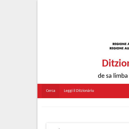
Ditzio
de sa limba
Cerca
Leggi il Ditzionàriu